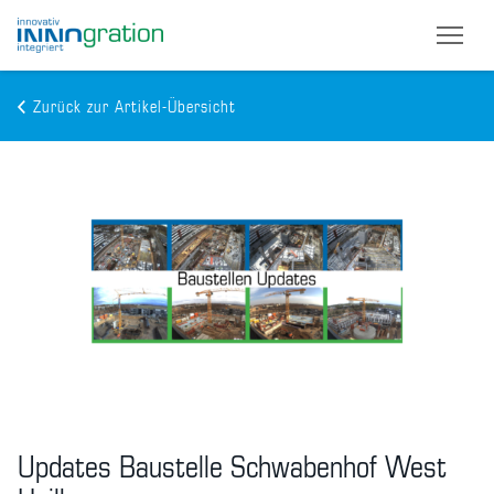
Zurück zur Artikel-Übersicht
Skip
to
main
content
Updates Baustelle Schwabenhof West