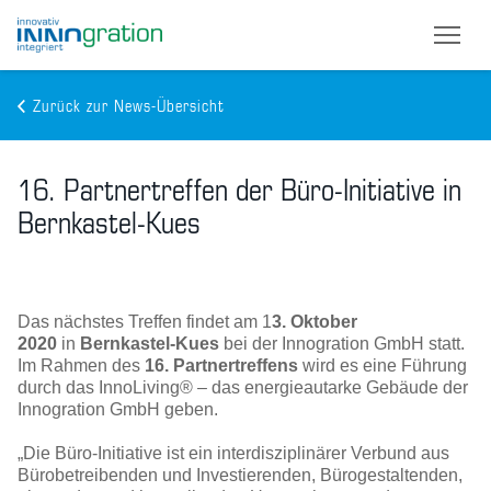
Zurück zur News-Übersicht
Skip
to
16. Partnertreffen der Büro-Initiative in
main
content
Bernkastel-Kues
Das nächstes Treffen findet am 1
3. Oktober
2020
in
Bernkastel-Kues
bei der Innogration GmbH statt.
Im Rahmen des
16. Partnertreffens
wird es eine Führung
durch das InnoLiving® – das energieautarke Gebäude der
Innogration GmbH geben.
„Die Büro-Initiative ist ein interdisziplinärer Verbund aus
Bürobetreibenden und Investierenden, Bürogestaltenden,