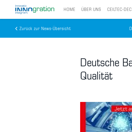
HOME
ÜBER UNS
CEILTEC-DE
Zurück zur News-Übersicht
D
Skip
to
main
content
Deutsche Ba
Qualität