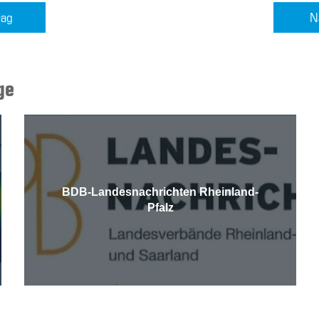
rag
N
ge
BDB-Landesnachrichten Rheinland-
Pfalz