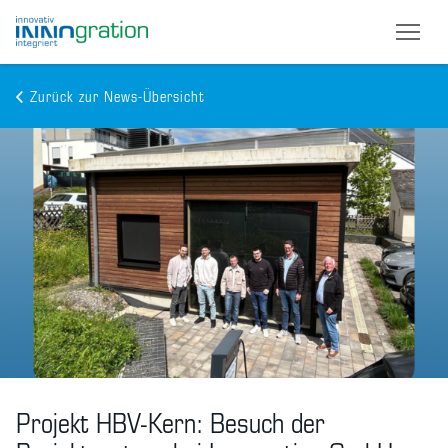
Zurück zur News-Übersicht
Skip
to
main
content
Projekt HBV-Kern: Besuch der