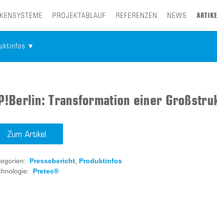
CKENSYSTEME
PROJEKTABLAUF
REFERENZEN
NEWS
ARTIKE
uktinfos
P!Berlin: Transformation einer Großstru
Zum Artikel
egorien:
Pressebericht
,
Produktinfos
hnologie:
Pretec®