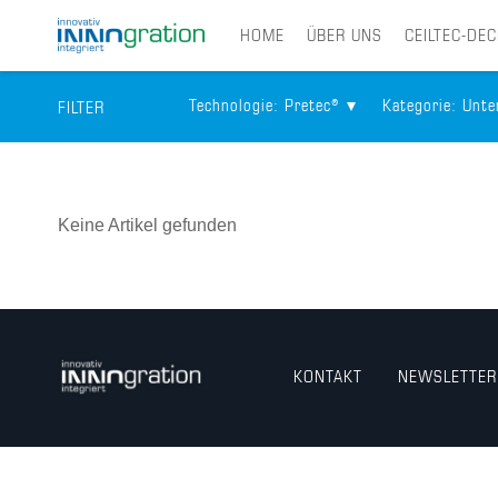
HOME
ÜBER UNS
CEILTEC-DE
Technologie
: Pretec®
Kategorie
: Unt
FILTER
Skip
to
main
Keine Artikel gefunden
content
KONTAKT
NEWSLETTER