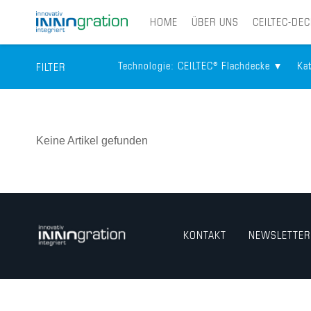
HOME
ÜBER UNS
CEILTEC-DE
Technologie
: CEILTEC® Flachdecke
Ka
FILTER
Skip
to
main
Keine Artikel gefunden
content
KONTAKT
NEWSLETTER