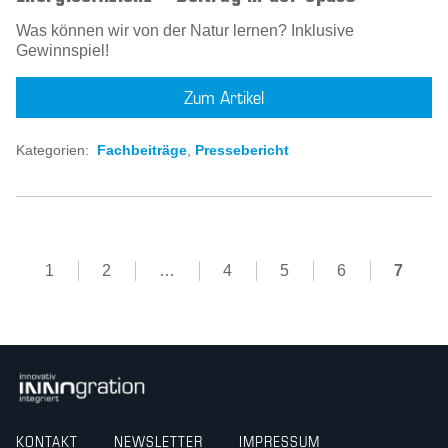
Was können wir von der Natur lernen? Inklusive
Gewinnspiel!
Zum Artikel
Kategorien:
Fachbeiträge
,
Pressebericht
1
2
…
4
5
6
7
KONTAKT
NEWSLETTER
IMPRESSUM