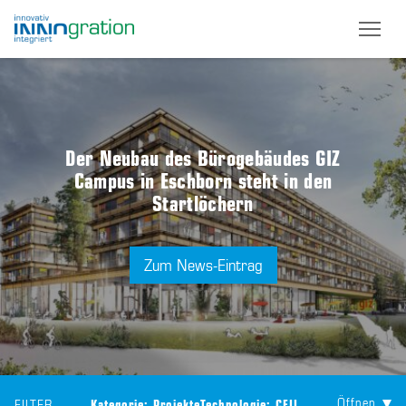
Skip
to
main
content
Der Neubau des Bürogebäudes GIZ
Campus in Eschborn steht in den
Startlöchern
Zum News-Eintrag
Öffnen