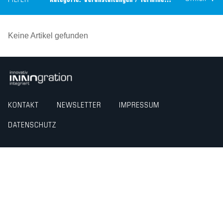
FILTER
Kategorie:
Veranstaltungen / Termine
Technologie:
CEILT
Keine Artikel gefunden
KONTAKT
NEWSLETTER
IMPRESSUM
DATENSCHUTZ