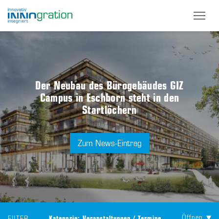
Skip
to
main
content
Der Neubau des Bürogebäudes GIZ
Campus in Eschborn steht in den
Startlöchern
Zum News-Eintrag
Öffnen