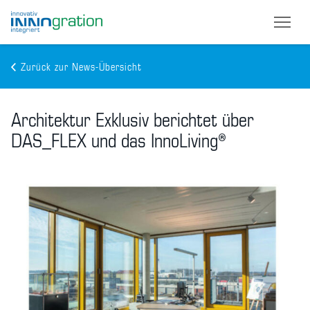
Zurück zur News-Übersicht
Skip
to
Architektur Exklusiv berichtet über
main
content
DAS_FLEX und das InnoLiving®