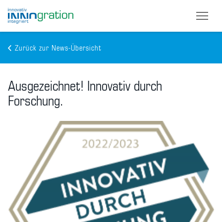
Zurück zur News-Übersicht
Skip
to
Ausgezeichnet! Innovativ durch
main
content
Forschung.