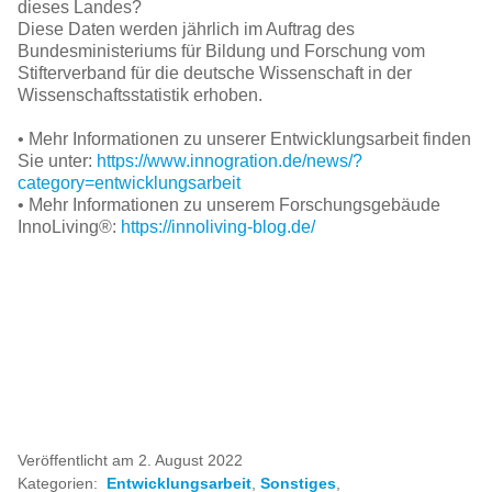
dieses Landes?
Diese Daten werden jährlich im Auftrag des
Bundesministeriums für Bildung und Forschung vom
Stifterverband für die deutsche Wissenschaft in der
Wissenschaftsstatistik erhoben.
• Mehr Informationen zu unserer Entwicklungsarbeit finden
Sie unter:
https://www.innogration.de/news/?
category=entwicklungsarbeit
• Mehr Informationen zu unserem Forschungsgebäude
InnoLiving®:
https://innoliving-blog.de/
#forschung #entwicklung #stifterverband #auszeichnung
#forschungssiegel #wissenschaft #natur #bautechnik
#muster #evidenz #wissen #innoliving #innovativ
#innogration #integriert #engineers #nachhaltig
#sustainable #sustainability
Veröffentlicht am 2. August 2022
Kategorien:
Entwicklungsarbeit
,
Sonstiges
,