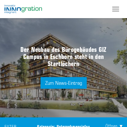
Skip
to
main
content
Der Neubau des Bürogebäudes GIZ
Campus in Eschborn steht in den
Startlöchern
Zum News-Eintrag
Öffnen