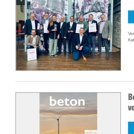
Ve
Kat
B
v