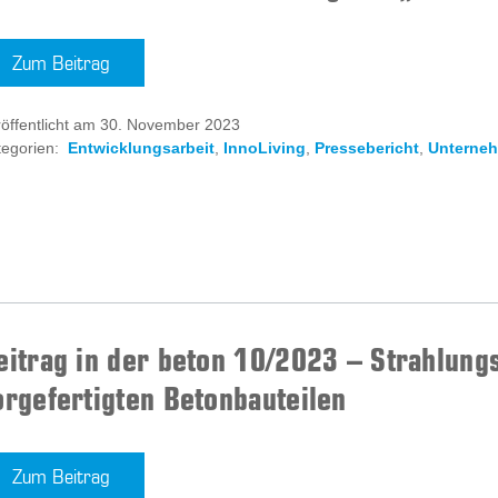
Zum Beitrag
röffentlicht am 30. November 2023
egorien:
Entwicklungsarbeit
,
InnoLiving
,
Pressebericht
,
Unterne
eitrag in der beton 10/2023 – Strahlung
orgefertigten Betonbauteilen
Zum Beitrag