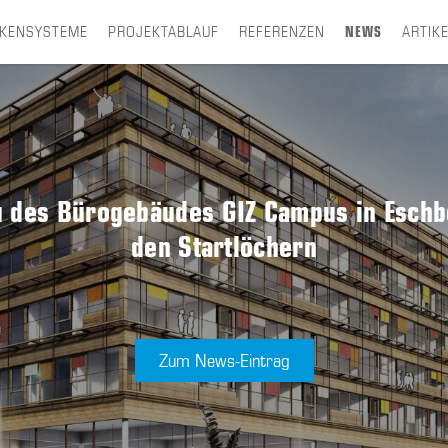
CKENSYSTEME
PROJEKTABLAUF
REFERENZEN
NEWS
ARTIK
 des Bürogebäudes GIZ Campus in Eschbo
den Startlöchern
Zum News-Eintrag