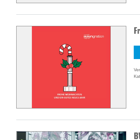
F
Ve
Kat
B