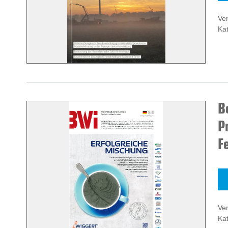
Ver
Kat
B
P
F
Ver
Kat