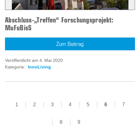
Abschluss-„Treffen“ Forschungsprojekt:
MuFuBisS
Zum Beitrag
Veröffentlicht am 4. Mai 2020
Kategorie:
InnoLiving
1
2
3
4
5
6
7
8
9