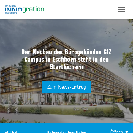
Skip
to
main
content
Der Neubau des Bürogebäudes GIZ
Campus in Eschborn steht in den
Startlöchern
Zum News-Eintrag
Öffnen