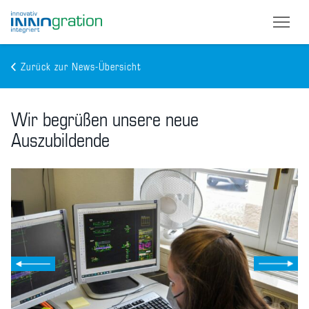
Zurück zur News-Übersicht
Skip
to
Wir begrüßen unsere neue
main
content
Auszubildende