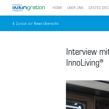
HOME
ÜBER UNS
CEILTEC-DE
Zurück zur News-Übersicht
Skip
to
main
content
Interview m
InnoLiving®