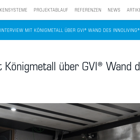
CKENSYSTEME
PROJEKTABLAUF
REFERENZEN
NEWS
ARTIK
INTERVIEW MIT KÖNIGMETALL ÜBER GVI® WAND DES INNOLIVING®
it Königmetall über GVI® Wand 