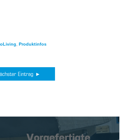
oLiving
,
Produktinfos
ächster Eintrag