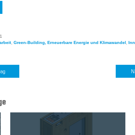
21
rbeit
,
Green-Building, Erneuerbare Energie und Klimawandel
,
Inn
rag
N
ge