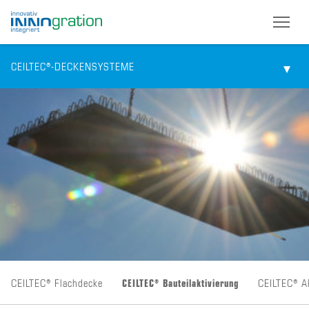
CEILTEC®-DECKENSYSTEME
Skip
to
main
content
CEILTEC® Flachdecke
CEILTEC® Bauteilaktivierung
CEILTEC® A