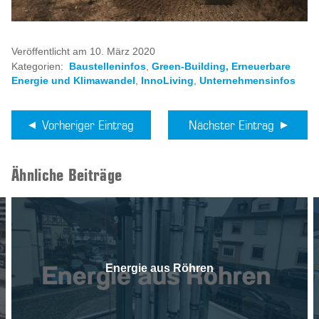
Veröffentlicht am 10. März 2020
Kategorien:
Baustelleninfos
,
Green-Building, Erneuerbare
Energie und Klimawandel
,
InnoLiving
,
Unternehmensinfos
Vorheriger Eintrag
Nächster Eintrag
Ähnliche Beiträge
Energie aus Röhren