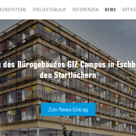
CKENSYSTEME
PROJEKTABLAUF
REFERENZEN
NEWS
ARTIK
 des Bürogebäudes GIZ Campus in Eschbo
den Startlöchern
Zum News-Eintrag