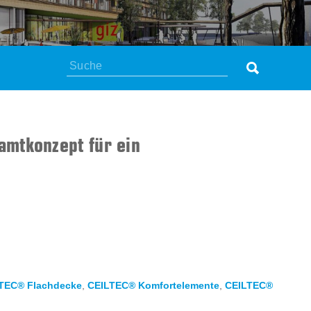
Suchen
amtkonzept für ein
TEC® Flachdecke
,
CEILTEC® Komfortelemente
,
CEILTEC®