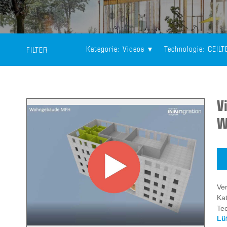
Kategorie
: Videos
Technologie
: CEIL
FILTER
V
W
Ver
Kat
Te
Lü