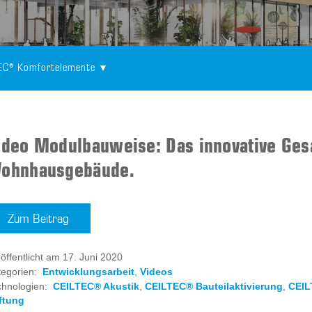
TEC® Komfortelemente
ideo Modulbauweise: Das innovative Ges
ohnhausgebäude.
Zum Beitrag
öffentlicht am 17. Juni 2020
egorien:
Entwicklungsarbeit
,
Videos
chnologien:
CEILTEC® Akustik
,
CEILTEC® Bauteilaktivierung
,
CEIL
ftung