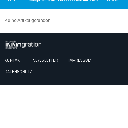
FILTER
Kategorie:
Holz-Verbundkonstruktion
Technologie:
CEILT
Keine Artikel gefunden
KONTAKT
NEWSLETTER
IMPRESSUM
DATENSCHUTZ