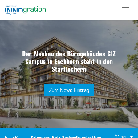
Skip
to
main
content
Der Neubau des Bürogebäudes GIZ
Campus in Eschborn steht in den
Startlöchern
Zum News-Eintrag
Öffnen