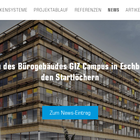
CKENSYSTEME
PROJEKTABLAUF
REFERENZEN
NEWS
ARTIK
 des Bürogebäudes GIZ Campus in Eschbo
den Startlöchern
Zum News-Eintrag