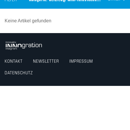
FILTER
Kategorie:
CEILTEC@ Mini-Infos
Technologie:
CEILTEC® F
Keine Artikel gefunden
KONTAKT
NEWSLETTER
IMPRESSUM
DATENSCHUTZ