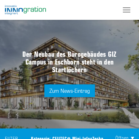
Skip
to
main
content
Der Neubau des Bürogebäudes GIZ
Campus in Eschborn steht in den
Startlöchern
Zum News-Eintrag
Öffnen