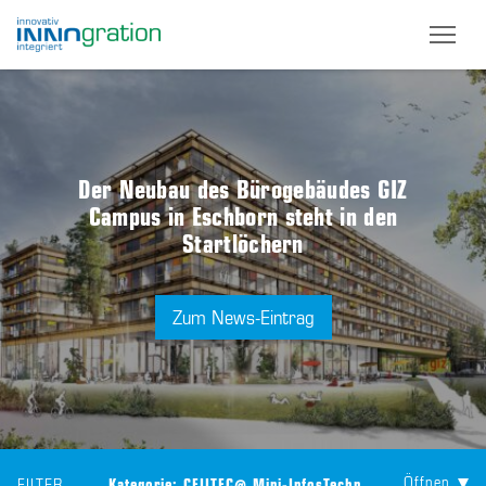
Skip
to
main
content
Der Neubau des Bürogebäudes GIZ
Campus in Eschborn steht in den
Startlöchern
Zum News-Eintrag
Öffnen