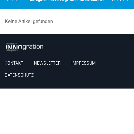
FILTER
Kategorie:
CEILTEC@ Mini-Infos
Technologie:
CEILTEC® L
Keine Artikel gefunden
KONTAKT
NEWSLETTER
IMPRESSUM
DATENSCHUTZ