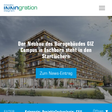
Skip
to
main
content
Der Neubau des Bürogebäudes GIZ
Campus in Eschborn steht in den
Startlöchern
Zum News-Eintrag
Öffnen