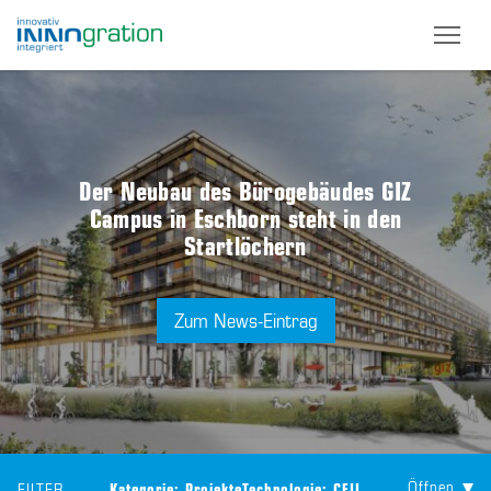
Skip
to
main
content
Der Neubau des Bürogebäudes GIZ
Campus in Eschborn steht in den
Startlöchern
Zum News-Eintrag
Öffnen