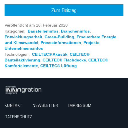
Zum Beitrag
Veröffentlicht am 18. Februar 2020
Kategorien:
Baustelleninfos
,
Brancheninfos
,
Entwicklungsarbeit
,
Green-Building, Erneuerbare Energie
und Klimawandel
,
Presseinformationen
,
Projekte
,
Unternehmensinfos
Technologien:
CEILTEC® Akustik
,
CEILTEC®
Bauteilaktivierung
,
CEILTEC® Flachdecke
,
CEILTEC®
Komfortelemente
,
CEILTEC® Lüftung
KONTAKT
NEWSLETTER
IMPRESSUM
DATENSCHUTZ