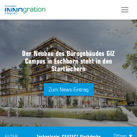
Skip
to
main
content
Der Neubau des Bürogebäudes GIZ
Campus in Eschborn steht in den
Startlöchern
Zum News-Eintrag
Öffnen