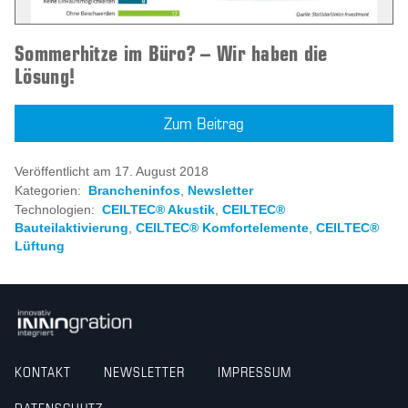
Sommerhitze im Büro? – Wir haben die
Lösung!
Zum Beitrag
Veröffentlicht am 17. August 2018
Kategorien:
Brancheninfos
,
Newsletter
Technologien:
CEILTEC® Akustik
,
CEILTEC®
Bauteilaktivierung
,
CEILTEC® Komfortelemente
,
CEILTEC®
Lüftung
KONTAKT
NEWSLETTER
IMPRESSUM