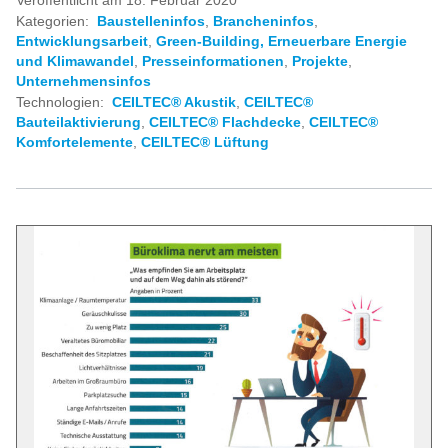
Veröffentlicht am 18. Februar 2020
Kategorien:
Baustelleninfos
,
Brancheninfos
,
Entwicklungsarbeit
,
Green-Building, Erneuerbare Energie
und Klimawandel
,
Presseinformationen
,
Projekte
,
Unternehmensinfos
Technologien:
CEILTEC® Akustik
,
CEILTEC®
Bauteilaktivierung
,
CEILTEC® Flachdecke
,
CEILTEC®
Komfortelemente
,
CEILTEC® Lüftung