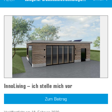
FILTER
Kategorie:
Brancheninfos
Technologie:
CEILTEC® Akustik
InnoLiving – ich stelle mich vor
Zum Beitrag