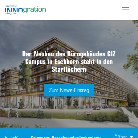
Skip
to
main
content
Der Neubau des Bürogebäudes GIZ
Campus in Eschborn steht in den
Startlöchern
Zum News-Eintrag
Öffnen