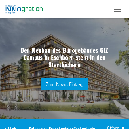
Skip
to
main
content
Der Neubau des Bürogebäudes GIZ
Campus in Eschborn steht in den
Startlöchern
Zum News-Eintrag
Öffnen