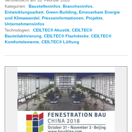
Veröffentlicht am 18. Februar 2020
Kategorien:
Baustelleninfos
,
Brancheninfos
,
Entwicklungsarbeit
,
Green-Building, Erneuerbare Energie
und Klimawandel
,
Presseinformationen
,
Projekte
,
Unternehmensinfos
Technologien:
CEILTEC® Akustik
,
CEILTEC®
Bauteilaktivierung
,
CEILTEC® Flachdecke
,
CEILTEC®
Komfortelemente
,
CEILTEC® Lüftung