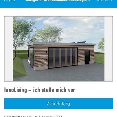
FILTER
Kategorie:
Brancheninfos
Technologie:
CEILTEC® Bauteila
InnoLiving – ich stelle mich vor
Zum Beitrag