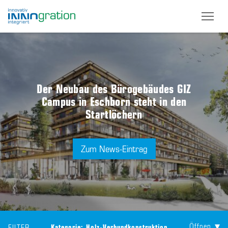
Skip
to
main
content
Der Neubau des Bürogebäudes GIZ
Campus in Eschborn steht in den
Startlöchern
Zum News-Eintrag
Öffnen