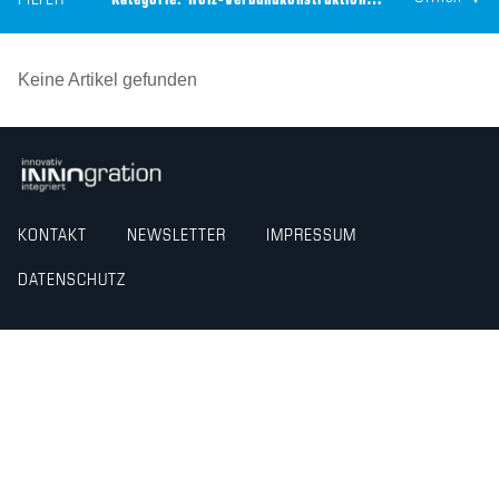
FILTER
Kategorie:
Holz-Verbundkonstruktion
Technologie:
CEILT
Keine Artikel gefunden
KONTAKT
NEWSLETTER
IMPRESSUM
DATENSCHUTZ