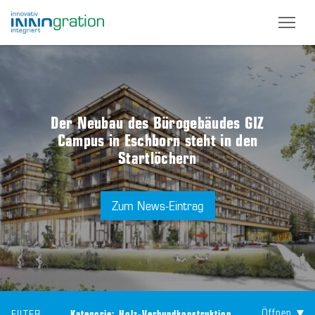
Skip
to
main
content
Der Neubau des Bürogebäudes GIZ
Campus in Eschborn steht in den
Startlöchern
Zum News-Eintrag
Öffnen