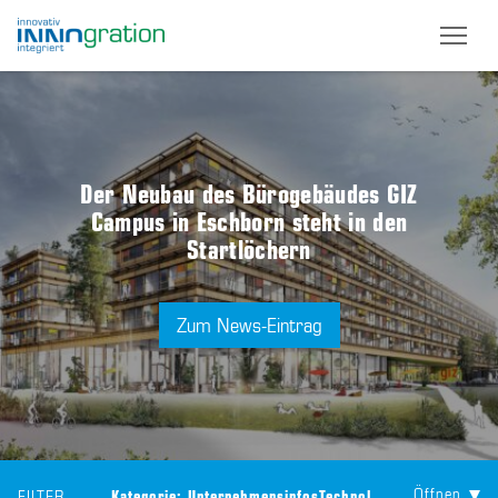
Skip
to
main
content
Der Neubau des Bürogebäudes GIZ
Campus in Eschborn steht in den
Startlöchern
Zum News-Eintrag
Öffnen