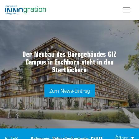
Skip
to
main
content
Der Neubau des Bürogebäudes GIZ
Campus in Eschborn steht in den
Startlöchern
Zum News-Eintrag
Öffnen