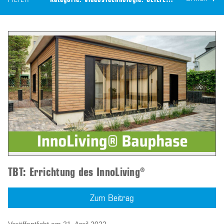
FILTER
Kategorie:
Videos
Technologie:
CEILTEC® Bauteilaktivierung
TBT: Errichtung des InnoLiving®
Zum Beitrag