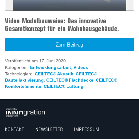
Video Modulbauweise: Das innovative
Gesamtkonzept für ein Wohnhausgebäude.
Zum Beitrag
Veröffentlicht am 17. Juni 2020
Kategorien:
Entwicklungsarbeit
,
Videos
Technologien:
CEILTEC® Akustik
,
CEILTEC®
Bauteilaktivierung
,
CEILTEC® Flachdecke
,
CEILTEC®
Komfortelemente
,
CEILTEC® Lüftung
KONTAKT
NEWSLETTER
IMPRESSUM