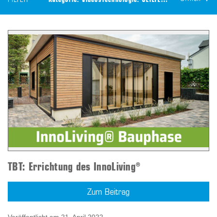
FILTER
Kategorie:
Videos
Technologie:
CEILTEC® Akustik
TBT: Errichtung des InnoLiving®
Zum Beitrag