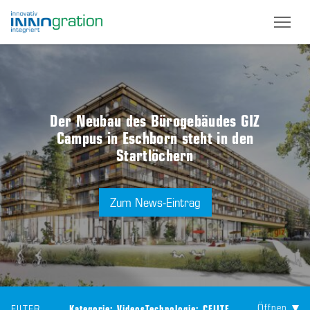
Skip
to
main
content
Der Neubau des Bürogebäudes GIZ
Campus in Eschborn steht in den
Startlöchern
Zum News-Eintrag
Öffnen