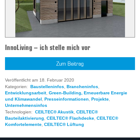
InnoLiving – ich stelle mich vor
Zum Beitrag
Veröffentlicht am 18. Februar 2020
Kategorien:
Baustelleninfos
,
Brancheninfos
,
Entwicklungsarbeit
,
Green-Building, Erneuerbare Energie
und Klimawandel
,
Presseinformationen
,
Projekte
,
Unternehmensinfos
Technologien:
CEILTEC® Akustik
,
CEILTEC®
Bauteilaktivierung
,
CEILTEC® Flachdecke
,
CEILTEC®
Komfortelemente
,
CEILTEC® Lüftung