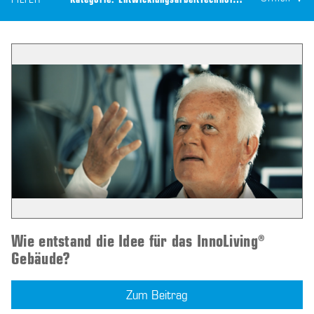
FILTER
Kategorie:
Entwicklungsarbeit
Technologie:
CEILTEC® Bau
Wie entstand die Idee für das InnoLiving®
Gebäude?
Zum Beitrag