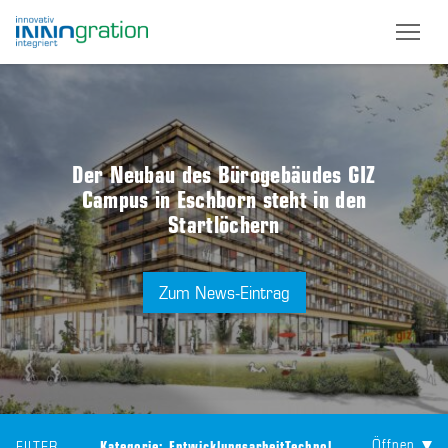
Skip
to
main
content
Der Neubau des Bürogebäudes GIZ
Campus in Eschborn steht in den
Startlöchern
Zum News-Eintrag
Öffnen