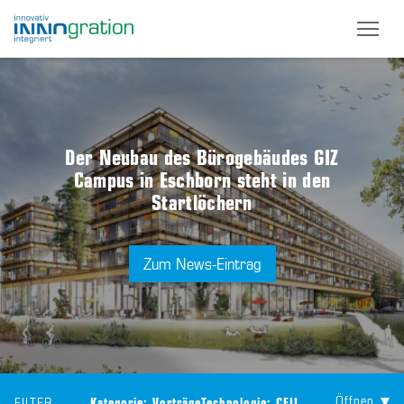
Skip
to
main
content
Der Neubau des Bürogebäudes GIZ
Campus in Eschborn steht in den
Startlöchern
Zum News-Eintrag
Öffnen