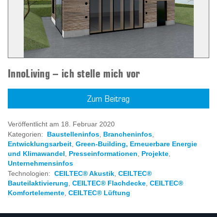
InnoLiving – ich stelle mich vor
Zum Beitrag
Veröffentlicht am 18. Februar 2020
Kategorien:
Baustelleninfos
,
Brancheninfos
,
Entwicklungsarbeit
,
Green-Building, Erneuerbare Energie
und Klimawandel
,
Presseinformationen
,
Projekte
,
Unternehmensinfos
Technologien:
CEILTEC® Akustik
,
CEILTEC®
Bauteilaktivierung
,
CEILTEC® Flachdecke
,
CEILTEC®
Komfortelemente
,
CEILTEC® Lüftung