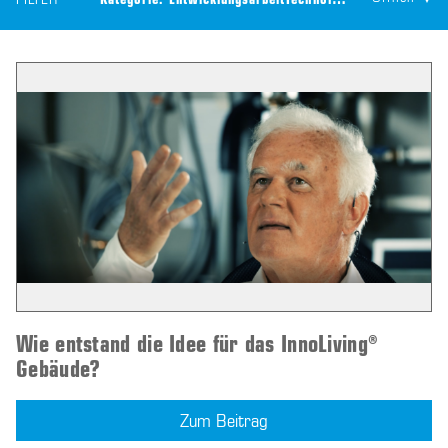
FILTER
Kategorie:
Entwicklungsarbeit
Technologie:
CEILTEC® Lüf
Wie entstand die Idee für das InnoLiving®
Gebäude?
Zum Beitrag