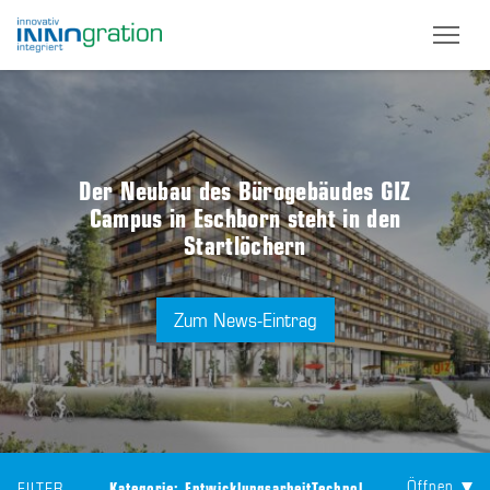
Skip
to
main
content
Der Neubau des Bürogebäudes GIZ
Campus in Eschborn steht in den
Startlöchern
Zum News-Eintrag
Öffnen