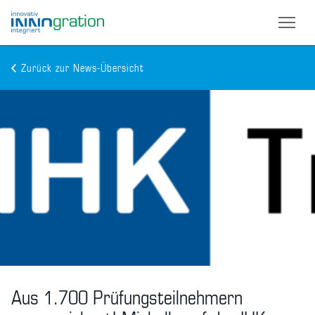
Zurück zur News-Übersicht
Skip
to
main
content
Aus 1.700 Prüfungsteilnehmern