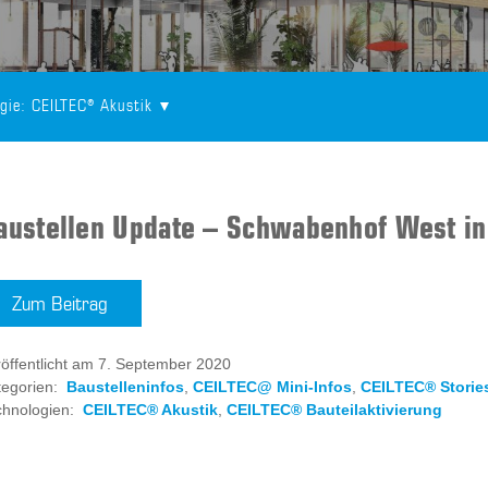
gie
: CEILTEC® Akustik
austellen Update – Schwabenhof West in
Zum Beitrag
öffentlicht am 7. September 2020
egorien:
Baustelleninfos
,
CEILTEC@ Mini-Infos
,
CEILTEC® Storie
chnologien:
CEILTEC® Akustik
,
CEILTEC® Bauteilaktivierung