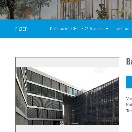
Kategorie
: CEILTEC® Stories
Technolo
FILTER
B
Ver
Kat
Te