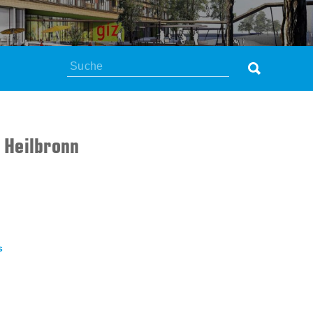
Suchen
 Heilbronn
s