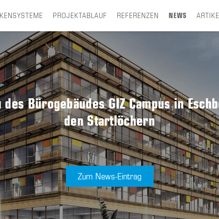
CKENSYSTEME
PROJEKTABLAUF
REFERENZEN
NEWS
ARTIK
 des Bürogebäudes GIZ Campus in Eschbo
den Startlöchern
Zum News-Eintrag