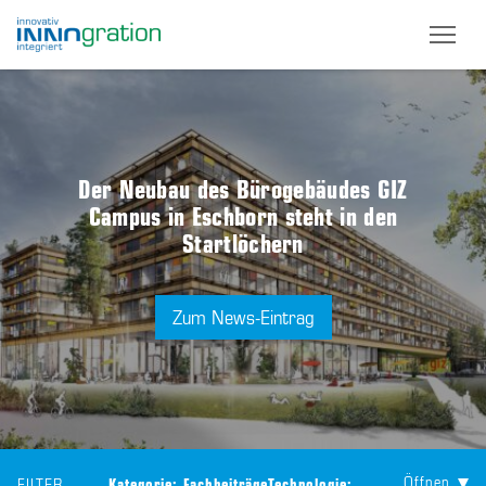
Skip
to
main
content
Der Neubau des Bürogebäudes GIZ
Campus in Eschborn steht in den
Startlöchern
Zum News-Eintrag
Öffnen