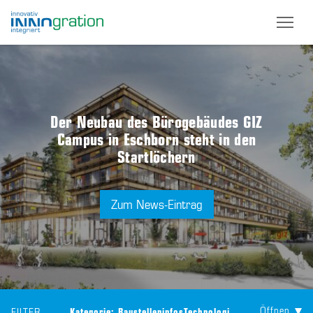
Skip
to
main
content
Der Neubau des Bürogebäudes GIZ
Campus in Eschborn steht in den
Startlöchern
Zum News-Eintrag
Öffnen