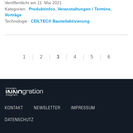
Veröffentlicht am 11. Mai 2021
Kategorien:
Produktinfos
,
Veranstaltungen / Termine
,
Vorträge
Technologie:
CEILTEC® Bauteilaktivierung
1
2
3
4
5
6
KONTAKT
NEWSLETTER
IMPRESSUM
DATENSCHUTZ