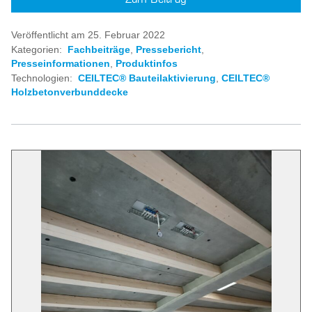
Veröffentlicht am 25. Februar 2022
Kategorien:
Fachbeiträge
,
Pressebericht
,
Presseinformationen
,
Produktinfos
Technologien:
CEILTEC® Bauteilaktivierung
,
CEILTEC®
Holzbetonverbunddecke