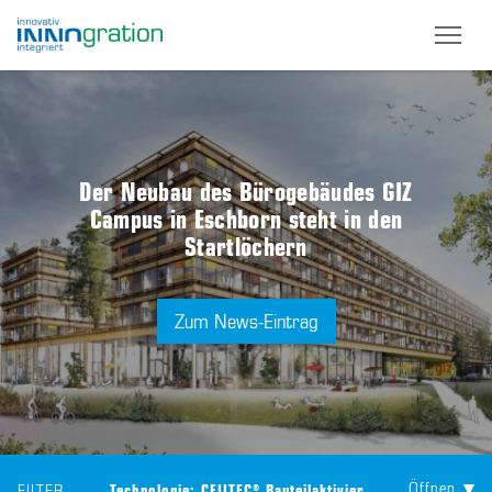
Skip
to
main
content
Der Neubau des Bürogebäudes GIZ
Campus in Eschborn steht in den
Startlöchern
Zum News-Eintrag
Öffnen