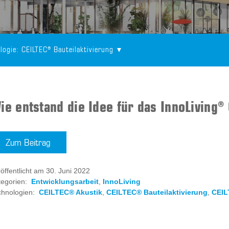
logie
: CEILTEC® Bauteilaktivierung
ie entstand die Idee für das InnoLiving
Zum Beitrag
öffentlicht am 30. Juni 2022
egorien:
Entwicklungsarbeit
,
InnoLiving
chnologien:
CEILTEC® Akustik
,
CEILTEC® Bauteilaktivierung
,
CEIL