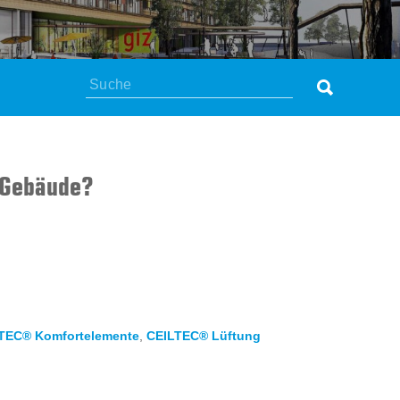
Suchen
® Gebäude?
TEC® Komfortelemente
,
CEILTEC® Lüftung