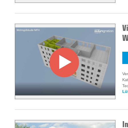
V
W
Ver
Kat
Te
Lü
I