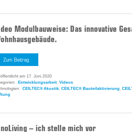
ideo Modulbauweise: Das innovative Ges
ohnhausgebäude.
Zum Beitrag
öffentlicht am 17. Juni 2020
egorien:
Entwicklungsarbeit
,
Videos
chnologien:
CEILTEC® Akustik
,
CEILTEC® Bauteilaktivierung
,
CEIL
ftung
nnoLiving – ich stelle mich vor