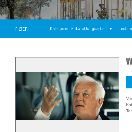
Kategorie
: Entwicklungsarbeit
Techno
FILTER
W
Ver
Kat
Te