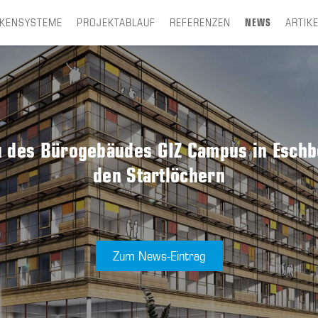
CKENSYSTEME
PROJEKTABLAUF
REFERENZEN
NEWS
ARTIK
 des Bürogebäudes GIZ Campus in Eschbo
den Startlöchern
Zum News-Eintrag