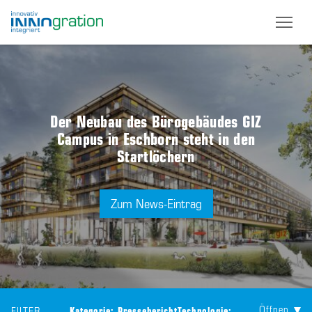
Skip
to
main
content
Der Neubau des Bürogebäudes GIZ
Campus in Eschborn steht in den
Startlöchern
Zum News-Eintrag
Öffnen