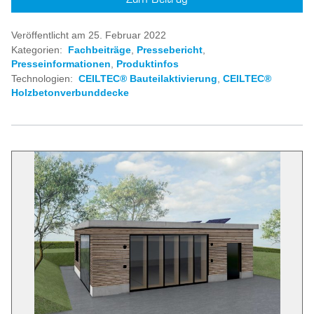
Veröffentlicht am 25. Februar 2022
Kategorien:
Fachbeiträge
,
Pressebericht
,
Presseinformationen
,
Produktinfos
Technologien:
CEILTEC® Bauteilaktivierung
,
CEILTEC®
Holzbetonverbunddecke