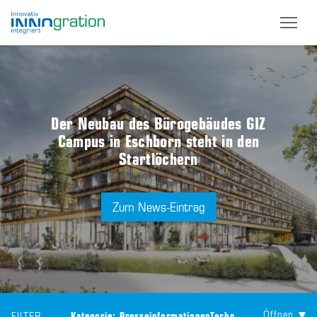
Skip
to
main
content
Der Neubau des Bürogebäudes GIZ
Campus in Eschborn steht in den
Startlöchern
Zum News-Eintrag
Öffnen