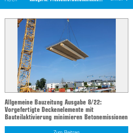
FILTER
Kategorie:
Presseinformationen
Technologie:
CEILTEC® B
Allgemeine Bauzeitung Ausgabe 8/22:
Vorgefertigte Deckenelemente mit
Bauteilaktivierung minimieren Betonemissionen
Zum Beitrag