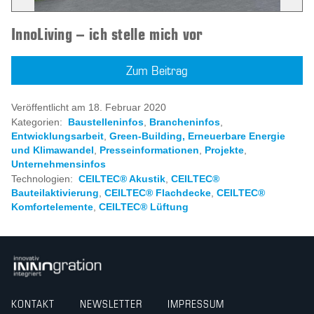
InnoLiving – ich stelle mich vor
Zum Beitrag
Veröffentlicht am 18. Februar 2020
Kategorien:
Baustelleninfos
,
Brancheninfos
,
Entwicklungsarbeit
,
Green-Building, Erneuerbare Energie
und Klimawandel
,
Presseinformationen
,
Projekte
,
Unternehmensinfos
Technologien:
CEILTEC® Akustik
,
CEILTEC®
Bauteilaktivierung
,
CEILTEC® Flachdecke
,
CEILTEC®
Komfortelemente
,
CEILTEC® Lüftung
KONTAKT
NEWSLETTER
IMPRESSUM